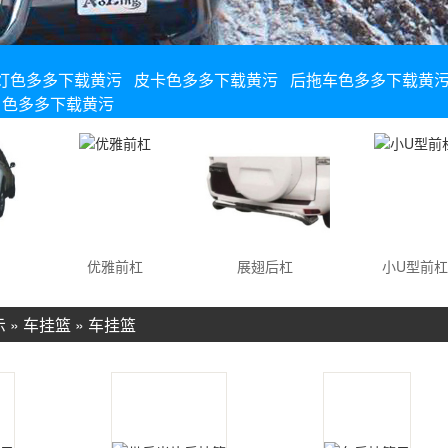
灯色多多下载黄污
皮卡色多多下载黄污
后拖车色多多下载黄
色多多下载黄污
优雅前杠
展翅后杠
小U型前杠
示
»
车挂篮
»
车挂篮