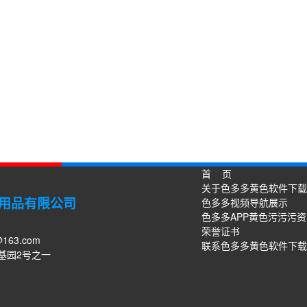
首 页
关于色多多黄色软件下载
用品有限公司
色多多视频导航展示
色多多APP黄色污污污
荣誉证书
@163.com
联系色多多黄色软件下载
基园2号之一