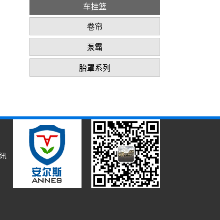
车挂篮
卷帘
泵霸
胎罩系列
资讯