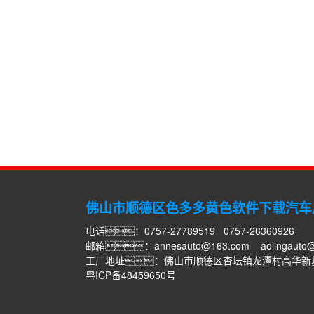
佛山市顺德区色多多黄色软件下载汽车
电话：0757-27789519 0757-26360926
邮箱：
annesauto@163.com
aolingauto
工厂地址：佛山市顺德区杏坛镇龙潭村高华新
粤ICP备48459650号