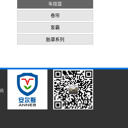
车挂篮
卷帘
泵霸
胎罩系列
资讯