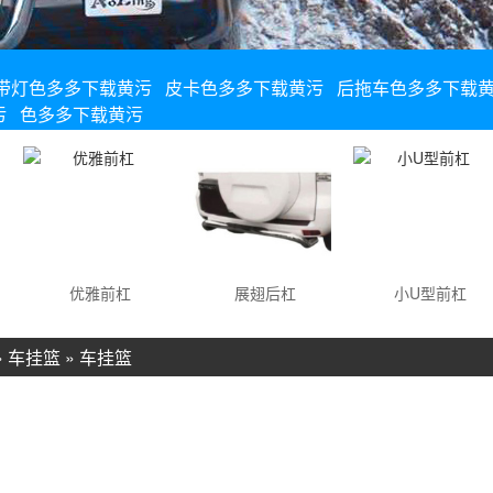
带灯色多多下载黄污
皮卡色多多下载黄污
后拖车色多多下载
污
色多多下载黄污
优雅前杠
展翅后杠
小U型前杠
»
车挂篮
»
车挂篮