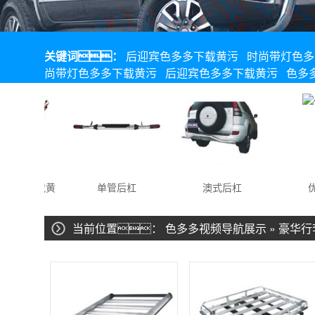
关键词：
后迎宾色多多下载黄污
时尚带灯色多
尚带灯色多多下载黄污
后迎宾色多多下载黄污
色多
多多下载黄
单管后杠
澳式后杠
优
污
当前位置：
色多多视频导航展示
»
豪华行