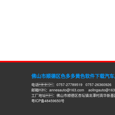
佛山市顺德区色多多黄色软件下载汽车
电话：0757-27789519 0757-26360926
邮箱：
annesauto@163.com
aolingauto@16
工厂地址：佛山市顺德区杏坛镇龙潭村高华新基
粤ICP备48459650号