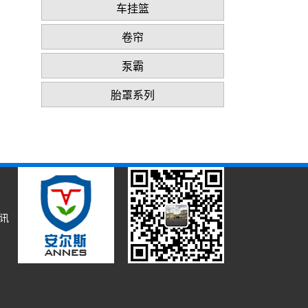
车挂篮
卷帘
泵霸
胎罩系列
资讯