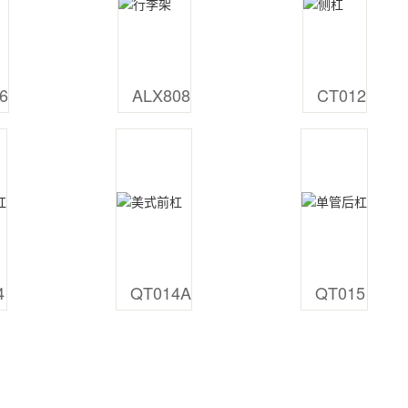
6
ALX808
CT012
4
QT014A
QT015