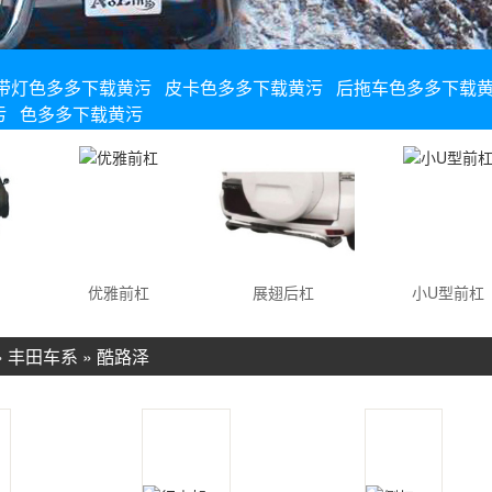
带灯色多多下载黄污
皮卡色多多下载黄污
后拖车色多多下载
污
色多多下载黄污
优雅前杠
展翅后杠
小U型前杠
»
丰田车系
»
酷路泽