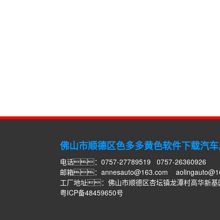
佛山市顺德区色多多黄色软件下载汽车
电话：0757-27789519 0757-26360926
邮箱：
annesauto@163.com
aolingauto@1
工厂地址：佛山市顺德区杏坛镇龙潭村高华新基
粤ICP备48459650号