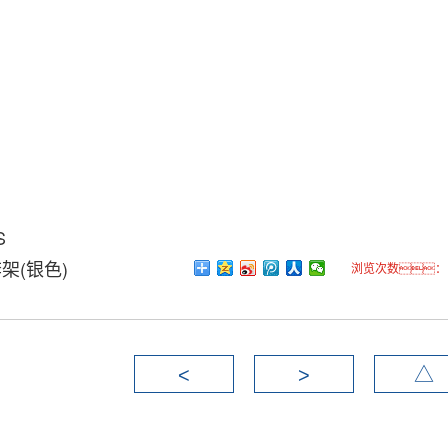
S
架(银色)
浏览次数： 7