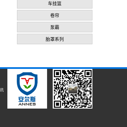
车挂篮
卷帘
泵霸
胎罩系列
资讯