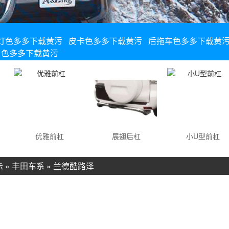
灯色多多下载黄污
皮卡色多多下载黄污
后拖车色多多下载黄
色多多下载黄污
优雅前杠
展翅后杠
小U型前杠
示
»
丰田车系
»
兰德酷路泽