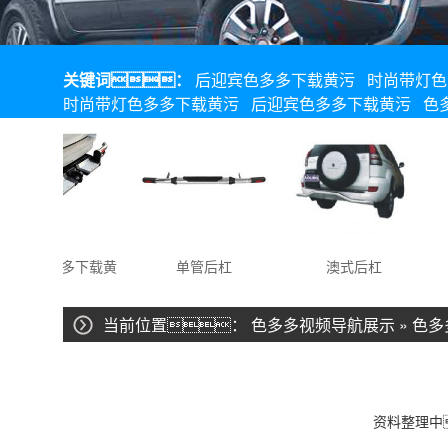
关键词：
后迎宾色多多下载黄污
时尚带灯色
时尚带灯色多多下载黄污
后迎宾色多多下载黄污
色
拖车色多多下载黄
单管后杠
澳式后杠
污
当前位置：
色多多视频导航展示
» 色
资料整理中