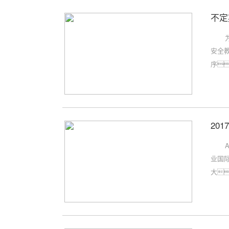
不定
安全
序
201
业国
大