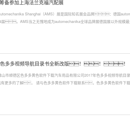
筹备参加上海法兰克福汽配展
Automechanika Shanghai（AMS）展是国际知名展会品牌：德国au
4届。AMS当之无愧地成为automechanika全球品牌展德国展以外规
17色多多视频导航目录书全新改版！！！
佛山市顺德区色多多黄色软件下载汽车用品有限公司2017年色多多视频导航目
航有更多的了解， 请与色多多黄色软件下载联系，色多多黄色软件下