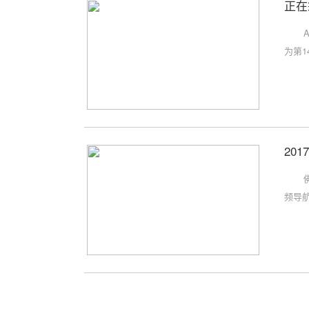
正在
为第1
20
频导