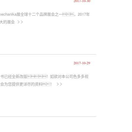
2017-10-30
tomechanika展全球十二个品牌展会之一，2017年
>>
模最大的展会
2017-10-29
录书已经全新改版！如欲对本公司色多多视
>>
载会为您提供更详尽的资料！