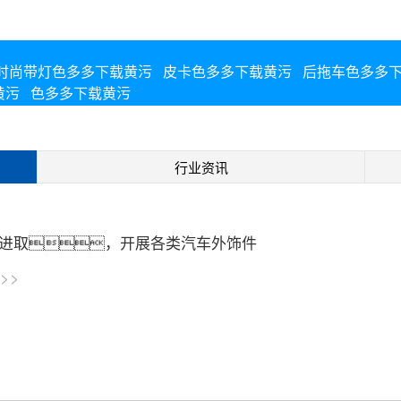
时尚带灯色多多下载黄污
皮卡色多多下载黄污
后拖车色多多
黄污
色多多下载黄污
行业资讯
进取，开展各类汽车外饰件
>>